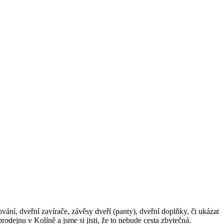
ní, dveřní zavírače, závěsy dveří (panty), dveřní doplňky, či ukázat
rodejnu v Kolíně a jsme si jisti, že to nebude cesta zbytečná.