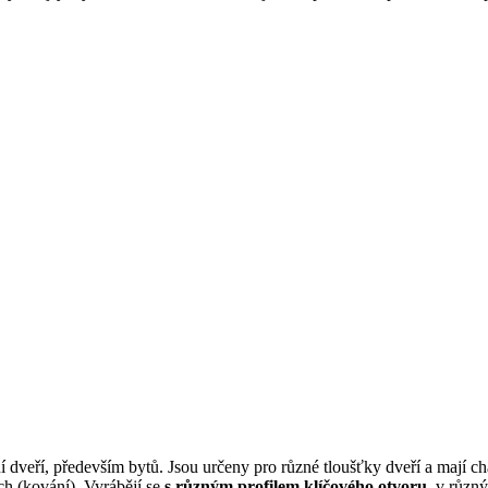
veří, především bytů. Jsou určeny pro různé tloušťky dveří a mají char
ch (kování). Vyrábějí se
s různým profilem klíčového otvoru
, v různ