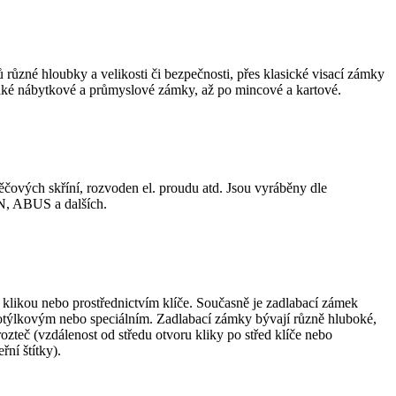
ůzné hloubky a velikosti či bezpečnosti, přes klasické visací zámky
 také nábytkové a průmyslové zámky, až po mincové a kartové.
děčových skříní, rozvoden el. proudu atd. Jsou vyráběny dle
N, ABUS a dalších.
klikou nebo prostřednictvím klíče. Současně je zadlabací zámek
otýlkovým nebo speciálním. Zadlabací zámky bývají různě hluboké,
ozteč (vzdálenost od středu otvoru kliky po střed klíče nebo
ní štítky).