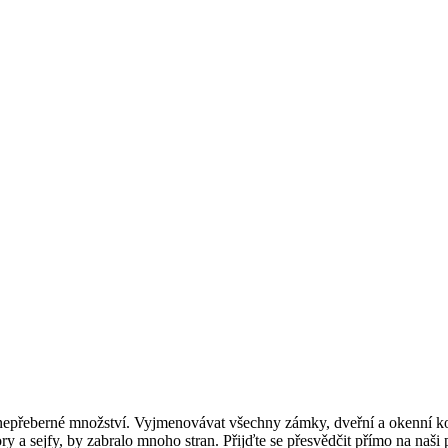
nepřeberné množství. Vyjmenovávat všechny zámky, dveřní a okenní ková
y a sejfy, by zabralo mnoho stran. Přijďte se přesvědčit přímo na naši p