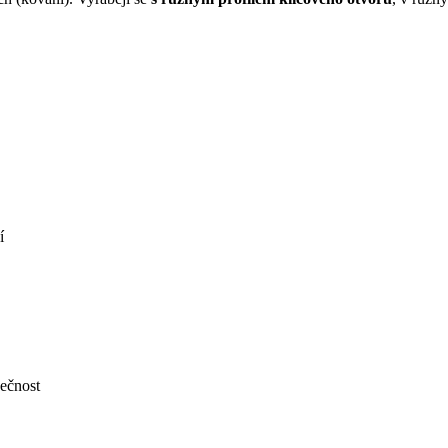
í
ečnost