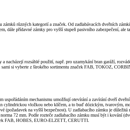
 zámků různých kategorií a značek. Od zadlabávacích dveřních zámků r
ódem, dále přídavné zámky pro vyšší stupeň pasivního zabezpečení, ale
ky a nacházejí rozsáhlé použití, např. pro uzamykání bran garáží, rozvá
u a sami si vyberte z širokého sortimentu značek FAB, TOKOZ, CORBI
m uspořádáním mechanismu umožňují otevírání a zavírání dveří dveřní 
dán cylindrickou vložkou nebo klíčem, a to buď dózickým, tvarovým, m
rové (požadavek na vyšší bezpečnost). U zadlabacího zámku je důležitá r
norma 72 mm. Podle rozteče zadlabacího zámku musí být i kování (dveř
ntu značek FAB, HOBES, EURO-ELZETT, CERUTTI.