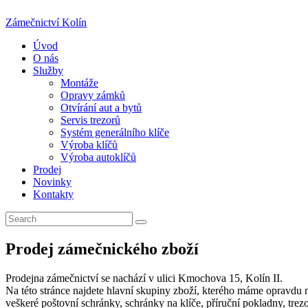
Zámečnictví Kolín
Úvod
O nás
Služby
Montáže
Opravy zámků
Otvírání aut a bytů
Servis trezorů
Systém generálního klíče
Výroba klíčů
Výroba autoklíčů
Prodej
Novinky
Kontakty
Prodej zámečnického zboží
Prodejna zámečnictví se nachází v ulici Kmochova 15, Kolín II.
Na této stránce najdete hlavní skupiny zboží, kterého máme opravdu 
veškeré poštovní schránky, schránky na klíče, příruční pokladny, trezor