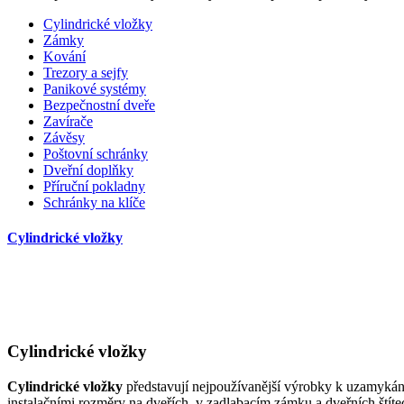
Cylindrické vložky
Zámky
Kování
Trezory a sejfy
Panikové systémy
Bezpečnostní dveře
Zavírače
Závěsy
Poštovní schránky
Dveřní doplňky
Příruční pokladny
Schránky na klíče
Cylindrické vložky
Cylindrické vložky
Cylindrické vložky
představují nejpoužívanější výrobky k uzamykání d
instalačními rozměry na dveřích, v zadlabacím zámku a dveřních štíte