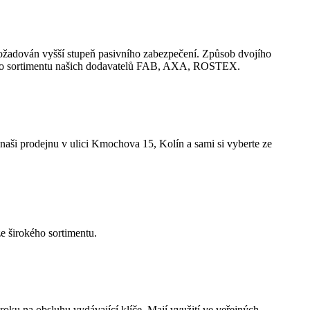
 požadován vyšší stupeň pasivního zabezpečení. Způsob dvojího
rokého sortimentu našich dodavatelů FAB, AXA, ROSTEX.
naši prodejnu v ulici Kmochova 15, Kolín a sami si vyberte ze
ze širokého sortimentu.
oku na obsluhu vydávající klíče. Mají využití ve veřejných