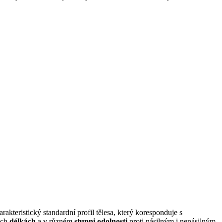
akteristický standardní profil tělesa, který koresponduje s
ých
délkách
a v různém
stupni odolnosti
proti násilným i nenásilným