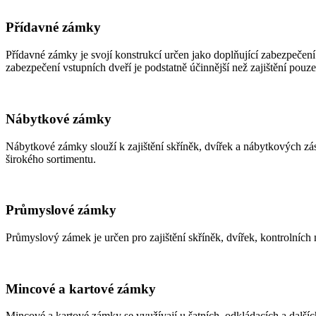
Přídavné zámky
Přídavné zámky je svojí konstrukcí určen jako doplňující zabezpečení
zabezpečení vstupních dveří je podstatně účinnější než zajištění p
Nábytkové zámky
Nábytkové zámky slouží k zajištění skříněk, dvířek a nábytkových zás
širokého sortimentu.
Průmyslové zámky
Průmyslový zámek je určen pro zajištění skříněk, dvířek, kontrolních 
Mincové a kartové zámky
Mincové a kartové zámky se využívají u šatních, odkládacích a další