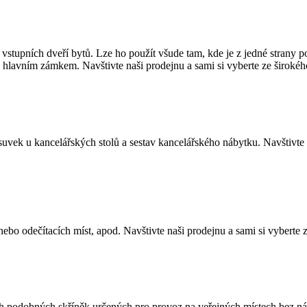
 vstupních dveří bytů. Lze ho použít všude tam, kde je z jedné strany
ouze hlavním zámkem. Navštivte naši prodejnu a sami si vyberte ze ši
uvek u kancelářských stolů a sestav kancelářského nábytku. Navštivte 
nebo odečítacích míst, apod. Navštivte naši prodejnu a sami si vyberte 
ch podobných skříněk určených pro provoz na veřejných místech bez nár