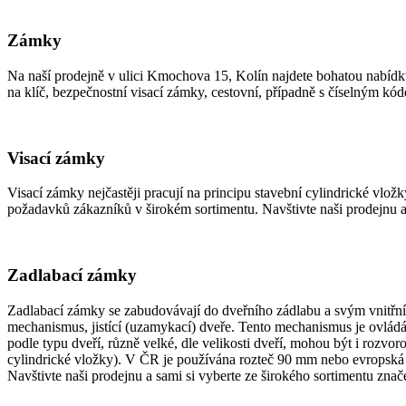
Zámky
Na naší prodejně v ulici Kmochova 15, Kolín najdete bohatou nabídku
na klíč, bezpečnostní visací zámky, cestovní, případně s číselným k
Visací zámky
Visací zámky nejčastěji pracují na principu stavební cylindrické vlož
požadavků zákazníků v širokém sortimentu. Navštivte naši prodejn
Zadlabací zámky
Zadlabací zámky se zabudovávají do dveřního zádlabu a svým vnitřní
mechanismus, jistící (uzamykací) dveře. Tento mechanismus je ovlá
podle typu dveří, různě velké, dle velikosti dveří, mohou být i rozvo
cylindrické vložky). V ČR je používána rozteč 90 mm nebo evropská 
Navštivte naši prodejnu a sami si vyberte ze širokého sortime